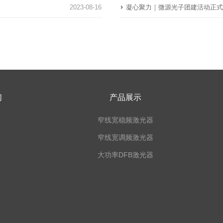
2023-08-16
凝心聚力｜微源光子团建活动正
们
产品展示
窄线宽稳频激光器
窄线宽调频激光器
大功率DFB激光器