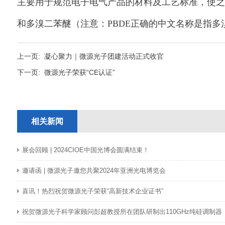
主要用于规范电子电气产品的材料及工艺标准，使之
和多溴二苯醚（注意：PBDE正确的中文名称是指多
上一页:
凝心聚力｜微源光子团建活动正式收官
下一页:
微源光子荣获“CE认证”
相关新闻
展会回顾 | 2024CIOE中国光博会圆满结束！
邀请函 | 微源光子邀您共聚2024年亚洲光电博览会
喜讯！热烈祝贺微源光子荣获“高新技术企业证书”
祝贺微源光子科学家顾问彭超教授所在团队研制出110GHz纯硅调制器